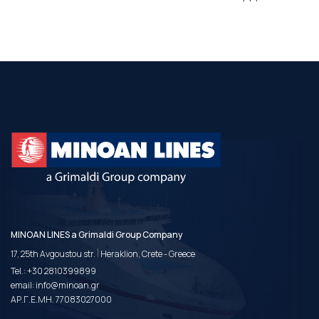
MINOAN LINES a Grimaldi Group Company
|
17, 25th Avgoustou str.
Heraklion, Crete - Greece
Tel.:
+30 2810399899
email:
info@minoan.gr
ΑΡ.Γ.Ε.ΜΗ. 77083027000