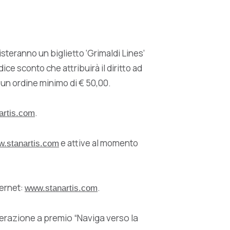
isteranno un biglietto ‘Grimaldi Lines’
e sconto che attribuirà il diritto ad
u un ordine minimo di € 50,00.
.
artis.com
e attive al momento
.stanartis.com
ternet:
.
www.stanartis.com
’operazione a premio “Naviga verso la