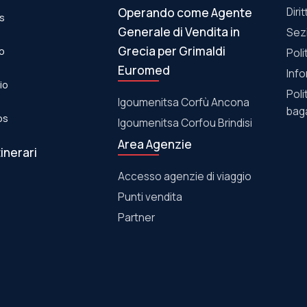
Operando come Agente
Diri
os
Generale di Vendita in
Sez
Grecia per Grimaldi
eo
Poli
Euromed
Info
lio
Poli
Igoumenitsa Corfù Ancona
baga
los
Igoumenitsa Corfou Brindisi
Area Agenzie
tinerari
Accesso agenzie di viaggio
Punti vendita
Partner