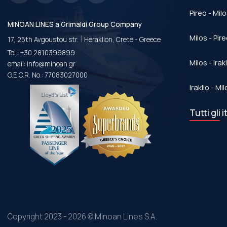
Pireo - Mil
MINOAN LINES a Grimaldi Group Company
|
Milos - Pir
17, 25th Avgoustou str.
Heraklion, Crete - Greece
Tel.:
+30 2810399899
Milos - Irak
email:
info@minoan.gr
G.E.C.R. No.: 77083027000
Iraklio - Mi
Tutti gli i
Copyright 2023 - 2026 © Minoan Lines S.A.