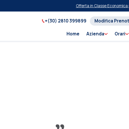
Offerta in Classe Economica per F
+(30) 2810 399899
Modifica Preno
Home
Azienda
Orari