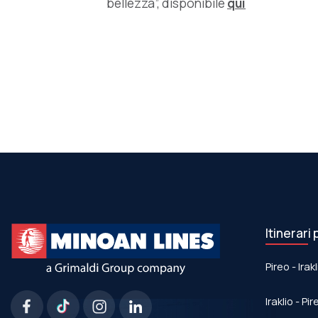
bellezza”, disponibile
qui
Itinerari 
Pireo - Irakl
Iraklio - Pir