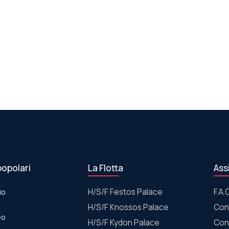
popolari
La Flotta
Ass
io
Η/S/F Festos Palace
F.A.
Η/S/F Knossos Palace
Con
eo
Η/S/F Kydon Palace
Con