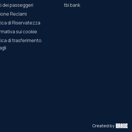
tti dei passeggeri
tbi bank
ione Reclami
tica di Riservatezza
rmativa sui cookie
tica di trasferimento
gli
Created by