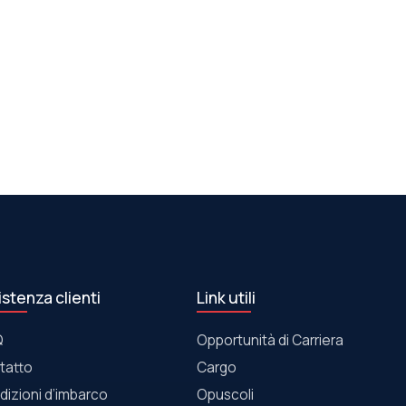
istenza clienti
Link utili
Q
Opportunità di Carriera
tatto
Cargo
dizioni d’imbarco
Οpuscoli