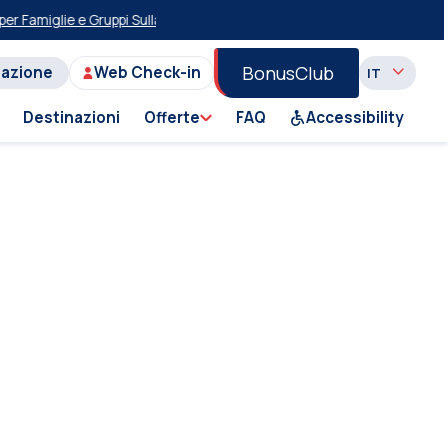
amiglie e ​​Gruppi Sulla Tratta Pireo-Milos-Pireo
Sconti sugli itinerari gior
BonusClub
tazione
Web Check-in
Destinazioni
Offerte
FAQ
Accessibility