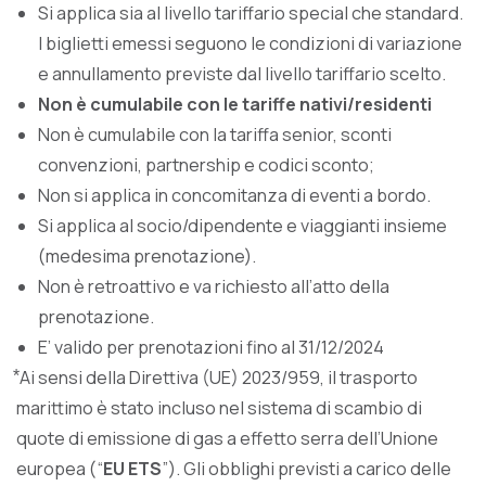
Si applica sia al livello tariffario special che standard.
I biglietti emessi seguono le condizioni di variazione
e annullamento previste dal livello tariffario scelto.
Non è cumulabile con le tariffe nativi/residenti
Non è cumulabile con la tariffa senior, sconti
convenzioni, partnership e codici sconto;
Non si applica in concomitanza di eventi a bordo.
Si applica al socio/dipendente e viaggianti insieme
(medesima prenotazione).
Non è retroattivo e va richiesto all’atto della
prenotazione.
E’ valido per prenotazioni fino al 31/12/2024
⃰ Ai sensi della Direttiva (UE) 2023/959, il trasporto
marittimo è stato incluso nel sistema di scambio di
quote di emissione di gas a effetto serra dell’Unione
europea (“
EU ETS
”). Gli obblighi previsti a carico delle