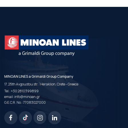
MINOAN LINES a Grimaldi Group Company
|
17, 25th Avgoustou str.
Heraklion, Crete - Greece
Tel.:
+30 2810399899
email:
info@minoan.gr
G.E.C.R. No.: 77083027000