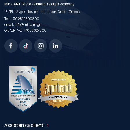
MINOAN LINES a Grimaldi Group Company
|
17, 25th Avgoustou str.
Heraklion, Crete - Greece
Tel.:
+30 2810399899
email:
info@minoan.gr
G.E.C.R. No.: 77083027000
Assistenza clienti