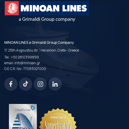
MINOAN LINES a Grimaldi Group Company
|
17, 25th Avgoustou str.
Heraklion, Crete - Greece
Tel.:
+30 2810399899
email:
info@minoan.gr
G.E.C.R. No.: 77083027000