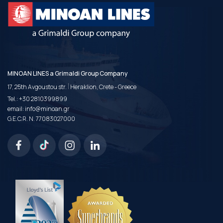
MINOAN LINES a Grimaldi Group Company
|
17, 25th Avgoustou str.
Heraklion, Crete - Greece
Tel.:
+30 2810399899
email:
info@minoan.gr
G.E.C.R. N. 77083027000