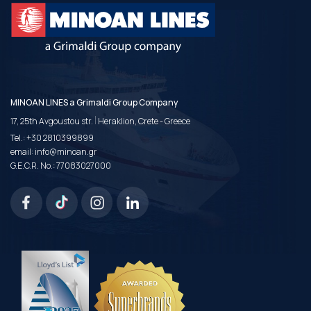
MINOAN LINES a Grimaldi Group Company
|
17, 25th Avgoustou str.
Heraklion, Crete - Greece
Tel.:
+30 2810399899
email:
info@minoan.gr
G.E.C.R. No.: 77083027000