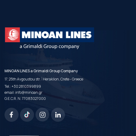
MINOAN LINES a Grimaldi Group Company
|
17, 25th Avgoustou str.
Heraklion, Crete - Greece
Tel.:
+30 2810399899
email:
info@minoan.gr
G.E.C.R. N. 77083027000