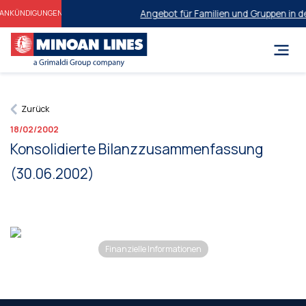
Angebot für Familien und Gruppen in d
ANKÜNDIGUNGEN
Zurück
18/02/2002
Konsolidierte Bilanzzusammenfassung
(30.06.2002)
Finanzielle Informationen