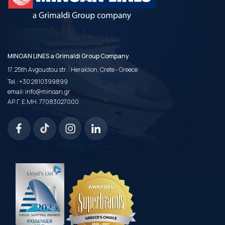
MINOAN LINES a Grimaldi Group Company
|
17, 25th Avgoustou str.
Heraklion, Crete - Greece
Tel.:
+30 2810399899
email:
info@minoan.gr
ΑΡ.Γ.Ε.ΜΗ. 77083027000