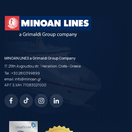
MINOAN LINES a Grimaldi Group Company
|
17, 25th Avgoustou str.
Heraklion, Crete - Greece
Tel.:
+30 2810399899
email:
info@minoan.gr
ΑΡ.Γ.Ε.ΜΗ. 77083027000