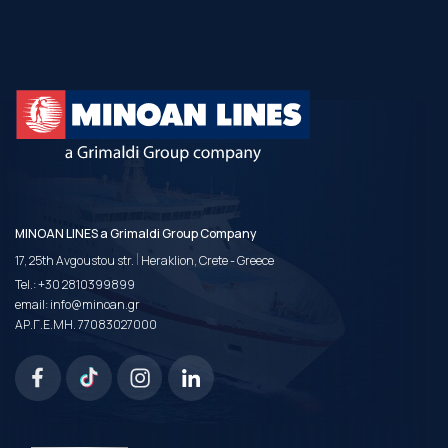
MINOAN LINES a Grimaldi Group Company
|
17, 25th Avgoustou str.
Heraklion, Crete - Greece
Tel.:
+30 2810399899
email:
info@minoan.gr
ΑΡ.Γ.Ε.ΜΗ. 77083027000