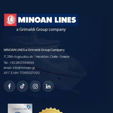
MINOAN LINES a Grimaldi Group Company
|
17, 25th Avgoustou str.
Heraklion, Crete - Greece
Tel.:
+30 2810399899
email:
info@minoan.gr
ΑΡ.Γ.Ε.ΜΗ. 77083027000