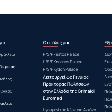
για
Ο στόλος μας
Εξυ
Ηράκλειο
Η/S/F Festos Palace
Συχ
H/S/F Knossos Palace
Επι
Πειραιάς
H/S/F Kydon Palace
Όρο
Λειτουργεί ως Γενικός
Δικ
- Μήλος
Πράκτορας Πωλήσεων
Ενό
στην Ελλάδα της Grimaldi
ειραιάς
Πολ
Euromed
Πολ
ράκλειο
Πολ
Ηγουμενίτσα Κέρκυρα Ανκόνα