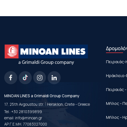
Δρομολό
Πειραιάς-
Ηράκλειο-
Πειραιάς 
MINOAN LINES a Grimaldi Group Company
|
Μήλος - Π
17, 25th Avgoustou str.
Heraklion, Crete - Greece
Tel.:
+30 2810399899
Μήλος - Η
email:
info@minoan.gr
ΑΡ.Γ.Ε.ΜΗ. 77083027000