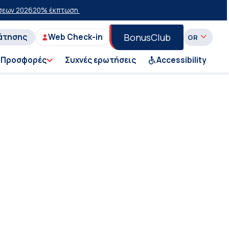
ν 2026
20% έκπτωση στην οικονομική θέση σε επιλεγμένα δρομολόγια
BonusClub
άτησης
Web Check-in
Προσφορές
Συχνές ερωτήσεις
Accessibility