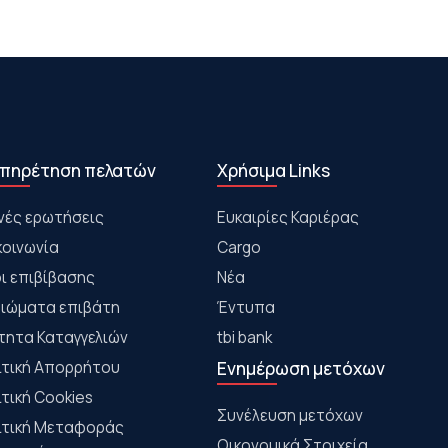
πηρέτηση πελατών
Χρήσιμα Links
νές ερωτήσεις
Ευκαιρίες Καριέρας
κοινωνία
Cargo
ι επιβίβασης
Νέα
αιώματα επιβάτη
Έντυπα
τητα Καταγγελιών
tbi bank
ιτική Απορρήτου
Ενημέρωση μετόχων
ιτική Cookies
Συνέλευση μετόχων
ιτική Μεταφοράς
Οικονομικά Στοιχεία