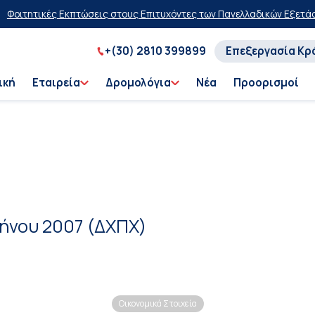
οιτητικές Εκπτώσεις στους Επιτυχόντες των Πανελλαδικών Εξετάσεω
+(30) 2810 399899
Επεξεργασία Κρ
ική
Εταιρεία
Δρομολόγια
Νέα
Προορισμοί
μήνου 2007 (ΔΧΠΧ)
Οικονομικά Στοιχεία