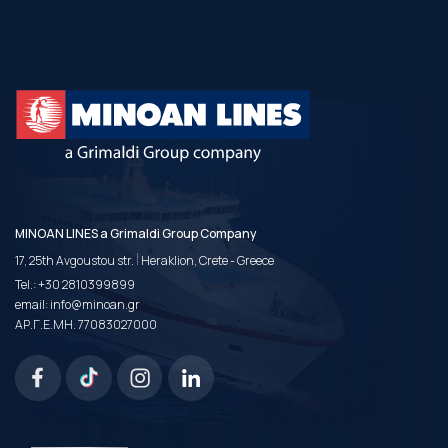
MINOAN LINES a Grimaldi Group Company
|
17, 25th Avgoustou str.
Heraklion, Crete - Greece
Tel.:
+30 2810399899
email:
info@minoan.gr
ΑΡ.Γ.Ε.ΜΗ. 77083027000