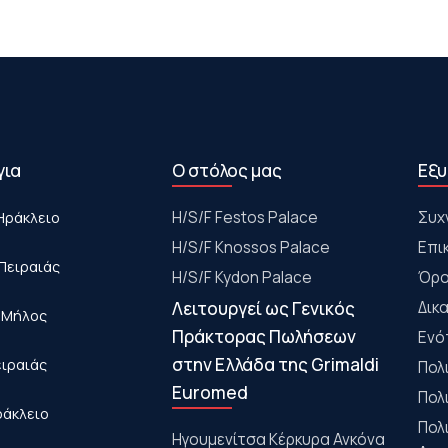
για
Ο στόλος μας
Εξυ
Ηράκλειο
Η/S/F Festos Palace
Συχ
H/S/F Knossos Palace
Επι
Πειραιάς
H/S/F Kydon Palace
Όρο
Λειτουργεί ως Γενικός
Δικ
- Μήλος
Πράκτορας Πωλήσεων
Ενό
στην Ελλάδα της Grimaldi
ειραιάς
Πολ
Euromed
Πολ
ράκλειο
Πολ
Ηγουμενίτσα Κέρκυρα Ανκόνα