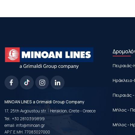
Δρομολό
Πειραιάς-
Ηράκλειο-
Πειραιάς 
MINOAN LINES a Grimaldi Group Company
|
Μήλος - Π
17, 25th Avgoustou str.
Heraklion, Crete - Greece
Tel.:
+30 2810399899
Μήλος - Η
email:
info@minoan.gr
ΑΡ.Γ.Ε.ΜΗ. 77083027000