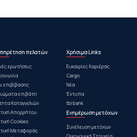
πηρέτηση πελατών
Χρήσιμα Links
νές ερωτήσεις
Ευκαιρίες Καριέρας
κοινωνία
Cargo
ι επιβίβασης
Νέα
αιώματα επιβάτη
Έντυπα
τητα Καταγγελιών
tbi bank
ιτική Απορρήτου
Ενημέρωση μετόχων
ιτική Cookies
Συνέλευση μετόχων
ιτική Μεταφοράς
Οικονομικά Στοιχεία