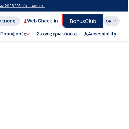
 2026
20% έκπτωση στην οικονομική θέση σε επιλεγμένα δρομολόγια 
BonusClub
άτησης
Web Check-in
Προσφορές
Συχνές ερωτήσεις
Accessibility