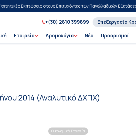
τητικές Εκπτώσεις στους Επιτυχόντες των Πανελλαδικών Εξετάσεων
+(30) 2810 399899
Επεξεργασία Κρ
ική
Εταιρεία
Δρομολόγια
Νέα
Προορισμοί
ήνου 2014 (Αναλυτικό ΔΧΠΧ)
Οικονομικά Στοιχεία