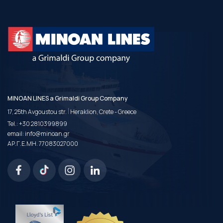
MINOAN LINES a Grimaldi Group Company
|
17, 25th Avgoustou str.
Heraklion, Crete - Greece
Tel.:
+30 2810399899
email:
info@minoan.gr
ΑΡ.Γ.Ε.ΜΗ. 77083027000