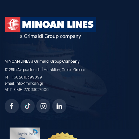
MINOAN LINES a Grimaldi Group Company
|
17, 25th Avgoustou str.
Heraklion, Crete - Greece
Tel.:
+30 2810399899
email:
info@minoan.gr
ΑΡ.Γ.Ε.ΜΗ. 77083027000