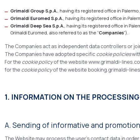
Grimaldi Group S.p.A.
, having its registered office in Paler
Grimaldi Euromed S.p.A.
, having its registered office in Pa
Grimaldi Deep Sea S.p.A.
, having its registered office in P
Grimaldi Euromed, also referred to as the “
Companies
”).
The Companies act as independent data controllers or joint
The Companies have adopted specific
cookie policies
wit
For the
cookie policy
of the website www.grimaldi-lines.
for the
cookie policy
of the website booking.grimaldi-lin
1. INFORMATION ON THE PROCESSING
A. Sending of informative and promotio
The Website may process the user’s contact data in order 