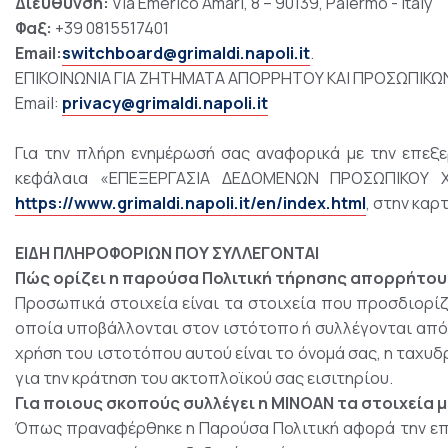
Διεύθυνση:
Via Emerico Amari, 8 – 90139, Palermo - Italy
Φαξ:
+39 0815517401
Email:
switchboard@grimaldi.napoli.it
.
ΕΠΙΚΟΙΝΩΝΙΑ ΓΙΑ ΖΗΤΗΜΑΤΑ ΑΠΟΡΡΗΤΟΥ ΚΑΙ ΠΡΟΣΩΠΙΚ
Email:
privacy@grimaldi.napoli.it
Για την πλήρη ενημέρωσή σας αναφορικά με την επε
κεφάλαια «ΕΠΕΞΕΡΓΑΣΙΑ ΔΕΔΟΜΕΝΩΝ ΠΡΟΣΩΠΙΚΟΥ Χ
https://www.grimaldi.napoli.it/en/index.html
, στην καρτ
ΕΙΔΗ ΠΛΗΡΟΦΟΡΙΩΝ ΠΟΥ ΣΥΛΛΕΓΟΝΤΑΙ
Πώς ορίζει η παρούσα Πολιτική τήρησης απορρήτου
Προσωπικά στοιχεία είναι τα στοιχεία που προσδιορί
οποία υποβάλλονται στον ιστότοπο ή συλλέγονται από 
χρήση του ιστοτόπου αυτού είναι το όνομά σας, η ταχυδ
για την κράτηση του ακτοπλοϊκού σας εισιτηρίου.
Για ποιους σκοπούς συλλέγει η ΜΙΝΟΑΝ τα στοιχεία 
Όπως πραναφέρθηκε η Παρούσα Πολιτική αφορά την επ