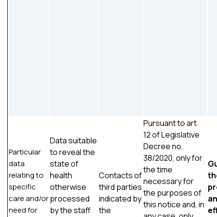
Pursuant to art.
12 of Legislative
Data suitable
Decree no.
Particular
to reveal the
38/2020, only for
data
state of
Gu
the time
relating to
health
Contacts of
th
necessary for
specific
otherwise
third parties
pr
the purposes of
care and/or
processed
indicated by
a
this notice and, in
need for
by the staff
the
ef
any case, only