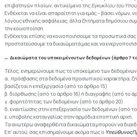
επιβατηγών πλοίων, αντικείμενο της
Εγκυκλίου
του
Υπου
Ενδέχεται να είναι απαραίτητη για εμάς – βάσει νόμων, 
λόγους εθνικής ασφάλειας, άλλα ζητήματα δημόσιου συμ
την κοινοποίηση.
Ενδέχεται επίσης να κοινοποιήσουμε τα προσωπικά σας δ
προστατεύσουμε τα δικαιώματά μας και να ενεργοποιήσ
Δικαιώματα
του
υποκειμένουτων
δεδομένων (άρθρο 7 το
Τέλος, ενημερώνουμε πως το υποκείμενο των δεδομένων 
α. πρόσβασης στα δεδομένα προσωπικού χαρακτήρα, ζητ
βασίζεται η επεξεργασία (από το άρθρο 15)
β. διόρθωσης (από το άρθρο 16) ή διαγραφής (από το ά
γ. φορητότητας των δεδομένων (από το άρθρο 20)
δ. εναντίωσης στην επεξεργασία των δεδομένων (από το
ε. υποβολής καταγγελίας στην αρμόδια εποπτική αρχή.
Τα ανωτέρω αναφερθέντα δικαιώματα μπορούν να διεκδι
Επ’ αυτού, σας επισημαίνουμε ακόμα πως ο
ΥπεύθυνοςΠ