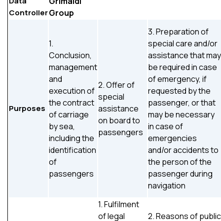
Data
Grimaldi
Controller
Group
3. Preparation of
1.
special care and/or
Conclusion,
assistance that may
management
be required in case
and
of emergency, if
2. Offer of
execution of
requested by the
special
the contract
passenger, or that
Purposes
assistance
of carriage
may be necessary
on board to
by sea,
in case of
passengers
including the
emergencies
identification
and/or accidents to
of
the person of the
passengers
passenger during
navigation
1. Fulfilment
of legal
2. Reasons of public