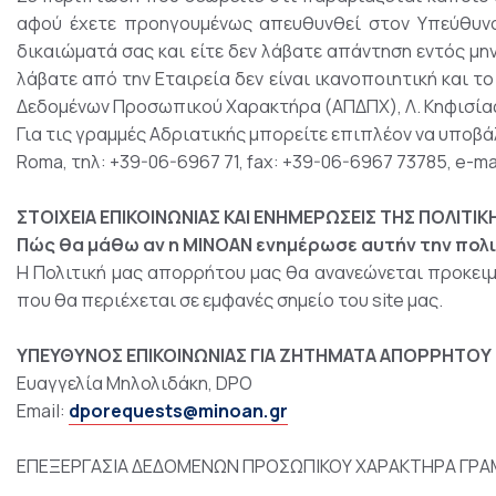
αφού έχετε προηγουμένως απευθυνθεί στον Υπεύθυνο 
δικαιώματά σας και είτε δεν λάβατε απάντηση εντός μη
λάβατε από την Εταιρεία δεν είναι ικανοποιητική και τ
Δεδομένων Προσωπικού Χαρακτήρα (ΑΠΔΠΧ), Λ. Κηφισίας 1
Για τις γραμμές Αδριατικής μπορείτε επιπλέον να υποβάλλ
Roma, τηλ: +39-06-6967 71, fax: +39-06-6967 73785, e-ma
ΣΤΟΙΧΕΙΑ ΕΠΙΚΟΙΝΩΝΙΑΣ ΚΑΙ ΕΝΗΜΕΡΩΣΕΙΣ ΤΗΣ ΠΟΛΙΤ
Πώς θα μάθω αν η MINOAN ενημέρωσε αυτήν την πολ
Η Πολιτική μας απορρήτου μας θα ανανεώνεται προκειμέ
που θα περιέχεται σε εμφανές σημείο του site μας.
ΥΠΕΥΘΥΝΟΣ ΕΠΙΚΟΙΝΩΝΙΑΣ ΓΙΑ ΖΗΤΗΜΑΤΑ ΑΠΟΡΡΗΤΟΥ
Ευαγγελία Μηλολιδάκη, DPO
Email:
dporequests@minoan.gr
ΕΠΕΞΕΡΓΑΣΙΑ ΔΕΔΟΜΕΝΩΝ ΠΡΟΣΩΠΙΚΟΥ ΧΑΡΑΚΤΗΡΑ ΓΡΑ