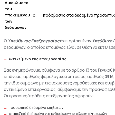
Δικαιώματα
του
Υποκειμένου
α. πρόσβασης στα δεδομένα προσωπικ
των
δεδομένων
Ο
Υπεύθυνος Επεξεργασίας
έχει ορίσει έναν
Υπεύθυνο 
δεδομένων, ο οποίος επομένως είναι σε θέση να εκτελέ
Αντικείμενο της επεξεργασίας
Σας ενημερώνουμε, σύμφωνα με το άρθρο 13 του Γενικού 
επώνυμο, αριθμός φορολογικού μητρώου, αριθμός ΦΠΑ, 
την ίδια σύμφωνα με τις ισχύουσες νομοθετικές και συμ
αντικείμενο επεξεργασίας, σύμφωνα με την προαναφερθ
Οι εργασίες/πράξεις επεξεργασίας αφορούν:
προσωπικά δεδομένα επιβατών
τραπεζικά δεδομένα για ενδεχόμενη εκτέλεση πληρωμών