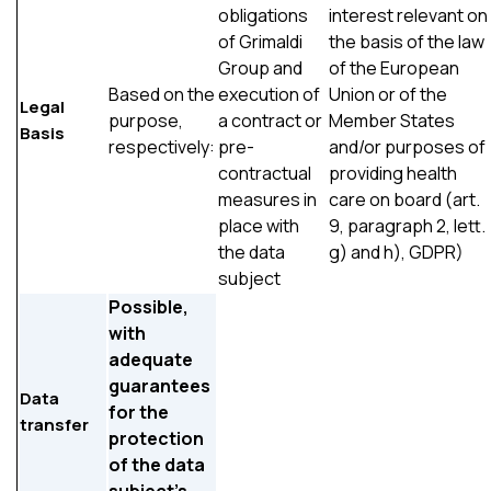
obligations
interest relevant on
of Grimaldi
the basis of the law
Group and
of the European
Based on the
execution of
Union or of the
Legal
purpose,
a contract or
Member States
Basis
respectively:
pre-
and/or purposes of
contractual
providing health
measures in
care on board (art.
place with
9, paragraph 2, lett.
the data
g) and h), GDPR)
subject
Possible,
with
adequate
guarantees
Data
for the
transfer
protection
of the data