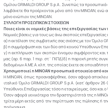
Ομίλου GRIMALDI GROUP S.p.A.. Συνεπώς τα προσωπικά δ
λαμβάνετε θα προέρχονται μόνο από την ΜΙΝΟΑΝ, ενώ αν
μόνο ενώπιον της ΜΙΝΟΑΝ.
ΣΥΛΛΟΓΗ ΠΡΟΣΩΠΙΚΩΝ ΣΤΟΙΧΕΙΩΝ
Ποιες είναι οι νομικές βάσεις της επεξεργασίας τ
Νομικές βάσεις για τους ως άνω σκοπούς επεξεργασίας
α) η εκτέλεση της συμβατικής σας σχέσης με τον Όμιλο GR
β) η συμμόρφωση και των δύο από κοινού Υπεύθυνων Επεξ
γ) η εκπλήρωση των σκοπών έννομου συμφέροντος και τ
μας (αρ. 6 παρ. 1 περ. στ΄ ΓΚΠΔ)δ) η παροχή ρητής συγκ
δεδομένων Α.ΜΕ.Α. κλπ, της οποίας έχετε σε οποιαδήποτ
Χρησιμοποιεί η MINOAN προσωπικά στοιχεία από κοι
Η ΜΙΝΟΑΝ, όπως προαναφέρθηκε, όσον αφορά αποκλειστ
ιταλικό Όμιλο GRIMALDI GROUP S.p.A. (κατ’ άρθρον 26 
Υπεύθυνοι Επεξεργασίας τόσο η εταιρεία μας, όσο και ο
Όσον αφορά γενικότερα την δραστηριότητά της η ΜΙΝΟΑΝ
τρίτα μέρη εκτός από την περίπτωση της πώλησης ή τη
πρόγραμμα.