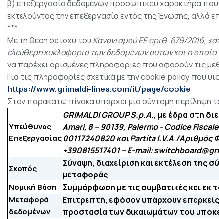
β) επεξεργασία δεδομένων προσωπικού χαρακτήρα που λ
εκτελούντος την επεξεργασία εντός της Ένωσης, αλλά ε
***
Με τη θέση σε ισχύ του
Κανονισμού ΕΕ αριθ. 679/2016
,
«σ
ελεύθερη κυκλοφορία των δεδομένων αυτών και η οποία 
να παρέχει ορισμένες πληροφορίες που αφορούν τις με
Για τις πληροφορίες σχετικά με την cookie policy που υ
https://www.grimaldi-lines.com/it/page/cookie
Στον παρακάτω πίνακα υπάρχει μια σύντομη περίληψη τ
GRIMALDI GROUP S.p.A.
, με έδρα στη δ
Υπεύθυνος
Amari, 8 – 90139, Palermo - Codice Fisca
Επεξεργασίας
00117240820 και Partita I.V.A./Αριθμός 
+390815517401 – E-mail:
switchboard@grim
Σύναψη, διαχείριση και εκτέλεση της 
Σκοπός
μεταφοράς
Νομική Βάση
Συμμόρφωση με τις συμβατικές και εκ 
Μεταφορά
Επιτρεπτή, εφόσον υπάρχουν επαρκείς 
δεδομένων
προστασία των δικαιωμάτων του υποκ