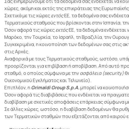
Σας ενημερώνουμε ότι τα δεδομένα σας ενδέχεται να κοι
χώρες, ακόμη και εκτός της επικράτειας της Ευρωπαϊκή
Σχετικά με τις χώρες
εντός
ΕΕ, τα δεδομένα σας ενδέχετα
Τερματικούς σταθμούς που βρίσκονται στην Ισπανία, την Ε
Όσον αφορά τις χώρες
εκτός
ΕΕ, τα δεδομένα ενδέχεται
Μαρόκο, την Τουρκία, το Ισραήλ, τη Βραζιλία, την Ουρουγ
Συγκεκριμένα, η κοινοποίηση των δεδομένων σας στις α
στις Αρχές.
Αναφορικά με τους Τερματικούς σταθμούς, ωστόσο, υπάρ
προορίζονται για επιβίβαση ή αποβίβαση. Από αυτό πρ
σταθμό, ο οποίος σύμφωνα με την
ασφάλεια (security)
θα
Οικονομικού Εγκλήματος και Τελωνείο).
Επιπλέον, η
Grimaldi Group S.p.A.
μπορεί να κοινοποιήσ
Όσον αφορά τις διαβιβάσεις που ενδέχεται να πραγματοπ
διαβίβαση με σχετικές αποφάσεις επάρκειας σύμφωνα μ
Σε άλλες χώρες, ωστόσο, η διαβίβαση δεδομένων θα ρυθ
των Τερματικών σταθμών που εξετάζονται από καιρού ει