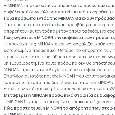
Η MINOAN υποχρεούται να παράσχει τα προσωπικά σας 
ασφάλειας ή όπως άλλως απαιτείται από τη νομοθεσία.
Ποια πρόσωπα εντός της MINOAN θα έχουν πρόσβασ
Τα προσωπικά στοιχεία είναι προσβάσιμα σε περιορι
απορρήτου και τον τρόπο με τον οποίο τα δεδομένα σας 
Πώς εγγυάται η MINOAN την ασφάλεια των προσωπικ
Η πρακτική της MINOAN είναι να ασφαλίζει κάθε ιστ
εκπαιδευμένο προσωπικό. Ωστόσο, το απόρρητο των πρ
προσεκτικοί κατά τη μετάδοση προσωπικών στοιχείων μέ
μη εξουσιοδοτημένα τρίτα πρόσωπα δεν θα αποκτήσου
MINOAN, πρέπει να υπολογίζετε τόσο τα οφέλη όσο και τ
Επιπλέον, οι ιστότοποι της MINOAN που καλύπτονται α
κάποιον ιστότοπο που δεν ελέγχεται από την MINOAN 
αυτών των ιστότοπων τρίτων προσώπων προτού υποβάλ
Μεταφέρει η MINOAN προσωπικά στοιχεία σε διαφορ
Η MINOAN δεν τηρεί τα δεδομένα σε διακομιστές/server ε
Πώς προστατεύει η MINOAN το απόρρητο των στοιχε
Η MINOAN δεν συλλέγει ούτε χρησιμοποιεί εις γνώσιν 