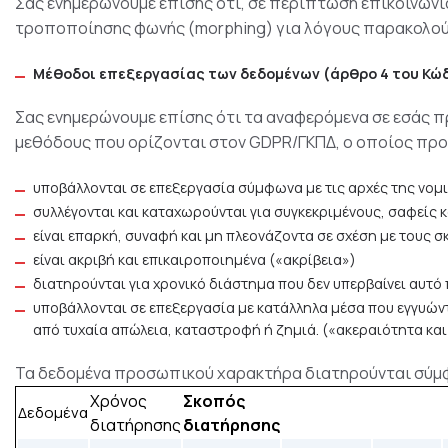
Σας ενημερώνουμε επίσης ότι, σε περίπτωση επικοινωνί
τροποποίησης φωνής (morphing) για λόγους παρακολού
Μέθοδοι
επεξεργασίας
των
δεδομένων (άρθρο 4 του Κώ
Σας ενημερώνουμε επίσης ότι τα αναφερόμενα σε εσάς 
μεθόδους που ορίζονται στον GDPR/ΓΚΠΔ, ο οποίος προβ
υποβάλλονται σε επεξεργασία σύμφωνα με τις αρχές της νομ
συλλέγονται και καταχωρούνται για συγκεκριμένους, σαφείς 
είναι επαρκή, συναφή και μη πλεονάζοντα σε σχέση με τους
είναι ακριβή και επικαιροποιημένα («ακρίβεια»)
διατηρούνται για χρονικό διάστημα που δεν υπερβαίνει αυτό
υποβάλλονται σε επεξεργασία με κατάλληλα μέσα που εγγυώ
από τυχαία απώλεια, καταστροφή ή ζημιά. («ακεραιότητα και
Τα δεδομένα προσωπικού χαρακτήρα διατηρούνται σύμφ
Χρόνος
Σκοπός
Δεδομένα
διατήρησης
διατήρησης