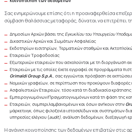
Κοινοποίηση των δεδομένων
Σας ενημερώνουμε επίσης ότι η προαναφερθείσα επεξερ
σύμβαση θαλάσσιας μεταφοράς, δύναται να επιτρέπει τ
Δημοσίων Αρχών βάσει της
Εγκυκλίου του Υπουργείου Υποδομ
Δικαστικών Αρχών και Σωμάτων Ασφαλείας
Εκδοτηρίων εισιτηρίων, Τερματικών σταθμών και Ακτοπλοϊκ
Εταιρειών Τροφοδοσίας
Εξωτερικών εταιρειών που ασχολούνται με τη διοργάνωση ε
Εταιρειών με τις οποίες έχετε εγγραφεί σε προγράμματα πιστότ
Grimaldi Group S.p.A.
, σας εγγυώνται πρόσβαση σε εκπτώσει
Νομικών γραφείων, σε περίπτωση που προκύψουν διαφορές 
Ασφαλιστικών Εταιρειών, τόσο κατά τη διαδικασία κράτησης 
Εμπειρογνωμόνων/Πραγματογνωμόνων κατά τη φάση της κατ
Εταιρειών, συμπεριλαμβανομένων και όσων ανήκουν στην
Gr
μάρκετινγκ, όπως φιλοξενία ιστοσελίδων και συστημάτων δια
υπηρεσίες ελέγχου (
audit)
, ανάλυση δεδομένων, διεξαγωγή ε
Η ανάγκη κοινοποίησης των δεδομένων επιβατών στις α