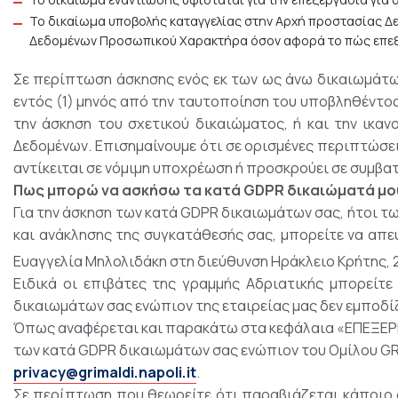
Το δικαίωμα υποβολής καταγγελίας στην Αρχή προστασίας Δ
Δεδομένων Προσωπικού Χαρακτήρα όσον αφορά το πώς επεξ
Σε περίπτωση άσκησης ενός εκ των ως άνω δικαιωμάτων
εντός (1) μηνός από την ταυτοποίηση του υποβληθέντος
την άσκηση του σχετικού δικαιώματος, ή και την ικ
Δεδομένων. Επισημαίνουμε ότι σε ορισμένες περιπτώσει
αντίκειται σε νόμιμη υποχρέωση ή προσκρούει σε συμβα
Πως μπορώ να ασκήσω τα κατά GDPR δικαιώματά μο
Για την άσκηση των κατά GDPR δικαιωμάτων σας, ήτοι 
και ανάκλησης της συγκατάθεσής σας, μπορείτε να απευ
Ευαγγελία Μηλολιδάκη στη διεύθυνση Ηράκλειο Κρήτης, 
Ειδικά οι επιβάτες της γραμμής Αδριατικής μπορείτε
δικαιωμάτων σας ενώπιον της εταιρείας μας δεν εμποδί
Όπως αναφέρεται και παρακάτω στα κεφάλαια «ΕΠΕΞΕΡ
των κατά GDPR δικαιωμάτων σας ενώπιον του Ομίλου GRI
privacy@grimaldi.napoli.it
.
Σε περίπτωση που θεωρείτε ότι παραβιάζεται κάποιο 