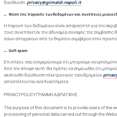
διεύθυνση:
privacy@grimaldi.napoli.it
Φύση
της
παροχής
τωνδεδομένων
και
συνέπειες
μιαςεν
Η παροχή των δεδομένων είναι απαραίτητη για την ακρι
τους συνεπάγεται την αδυναμία σύναψης της σύμβασης 
όσων απορρέουν από το δημόσιο συμφέρον στην προστα
Soft spam
Επιπλέον, σας ενημερώνουμε ότι μπορούμε να χρησιμοπ
Από την άποψη αυτή, θα πρέπει να σημειωθεί ότι μπορε
ακόλουθη διεύθυνση ηλεκτρονικού ταχυδρομείου
privac
αποστέλλονται ανά διαστήματα.
PRIVACY POLICY ΓΡΑΜΜΗ ΑΔΡΙΑΤΙΚΗΣ
The purpose of this document is to provide users of the w
processing of personal data carried out through the Webs