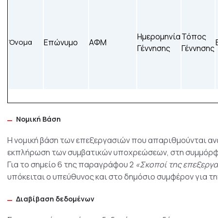
Ημερομηνία
Τόπος
Όνομα
Επώνυμο
ΑΦΜ
Γέννησης
Γέννησης
Νομική Βάση
Η νομική βάση των επεξεργασιών που απαριθμούνται ανω
εκπλήρωση των συμβατικών υποχρεώσεων, στη συμμόρφω
Για το σημείο 6 της παραγράφου 2
«Σκοποί
της
επεξεργα
υπόκειται ο υπεύθυνος και στο δημόσιο συμφέρον για τ
Διαβίβαση δεδομένων