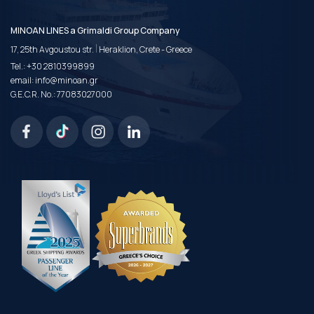
MINOAN LINES a Grimaldi Group Company
|
17, 25th Avgoustou str.
Heraklion, Crete - Greece
Tel.:
+30 2810399899
email:
info@minoan.gr
G.E.C.R. No.: 77083027000