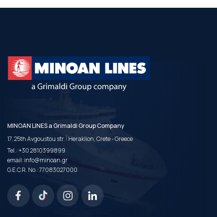
MINOAN LINES a Grimaldi Group Company
|
17, 25th Avgoustou str.
Heraklion, Crete - Greece
Tel.:
+30 2810399899
email:
info@minoan.gr
G.E.C.R. No.: 77083027000