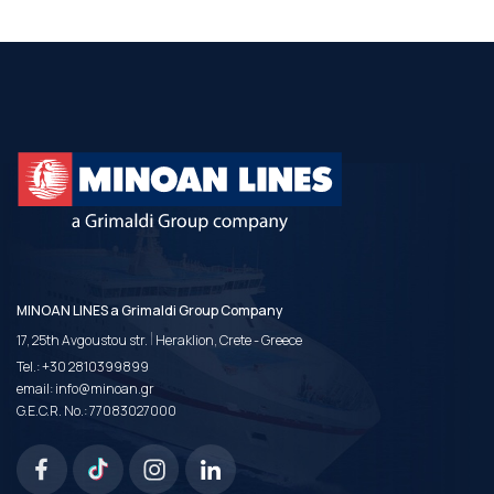
MINOAN LINES a Grimaldi Group Company
|
17, 25th Avgoustou str.
Heraklion, Crete - Greece
Tel.:
+30 2810399899
email:
info@minoan.gr
G.E.C.R. No.: 77083027000