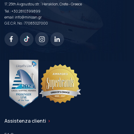
|
17, 25th Avgoustou str.
Heraklion, Crete - Greece
Tel.:
+30 2810399899
email:
info@minoan.gr
G.E.C.R. No.: 77083027000
Assistenza clienti