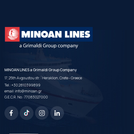
MINOAN LINES a Grimaldi Group Company
|
17, 25th Avgoustou str.
Heraklion, Crete - Greece
Tel.:
+30 2810399899
email:
info@minoan.gr
G.E.C.R. No.: 77083027000