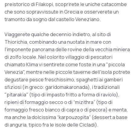
preistorico di Filakopi, scoprirete le uniche catacombe
che sono sopravvissute in Grecia e osserverete un
tramonto da sogno dal castello Veneziano.
Viaggerete qualche decennio indietro, al sito di
Thiorichia, combinando una nuotata in mare con
l'imponente panorama delle rovine della vecchia miniera
di zolfo locale. Nel colorito villaggio di pescatori
chiamato Klima vi sentirete come foste in una "piccola
Venezia", mentre nelle piccole taverne dell'isola potrete
degustare pesce freschissimo, spaghetti ai gamberi
sfiziosi (in greco: garidomakaronada), i tradizionali
"pitarakia" (tipo di impasto fritto a forma di raviolo),
ripieni di formaggio secco o di “mizithra” (tipo di
formaggio fresco bianco di capra o di pecora) e menta,
ma anche la dolcissima “karpouzopita” (dessert a base
di anguria, tipico fra le isole delle Cicladi).