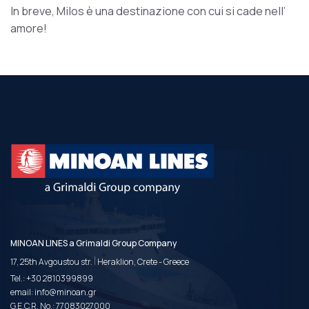
In breve, Milos è una destinazione con cui si cade nell’
amore!
MINOAN LINES a Grimaldi Group Company
|
17, 25th Avgoustou str.
Heraklion, Crete - Greece
Tel.:
+30 2810399899
email:
info@minoan.gr
G.E.C.R. No.: 77083027000