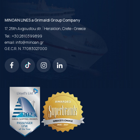
MINOAN LINES a Grimaldi Group Company
|
17, 25th Avgoustou str.
Heraklion, Crete - Greece
Tel.:
+30 2810399899
email:
info@minoan.gr
G.E.C.R. N. 77083027000