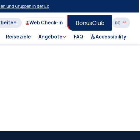
en und Gruppen in der Economy-Klasse auf der Strecke Piraeus-Milos-Pi
BonusClub
rbeiten
Web Check-in
Reiseziele
Angebote
FAQ
Accessibility