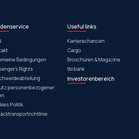
denservice
Useful links
Q
Karrierechancen
takt
Cargo
gemeine Bedingungen
Broschüren & Magazine
senger's Rights
tbi bank
chwerdeabteilung
Investorenbereich
utz personenbezogener
en
ies Politik
cktransportrichtlinie