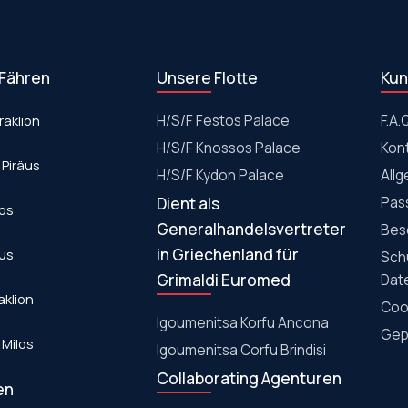
 Fähren
Unsere Flotte
Kun
raklion
Η/S/F Festos Palace
F.A.
H/S/F Knossos Palace
Kon
 Piräus
Η/S/F Kydon Palace
All
Dient als
Pas
los
Generalhandelsvertreter
Bes
in Griechenland für
aus
Sch
Grimaldi Euromed
Dat
aklion
Cook
Igoumenitsa Korfu Ancona
Gepä
 Milos
Igoumenitsa Corfu Brindisi
Collaborating Agenturen
en