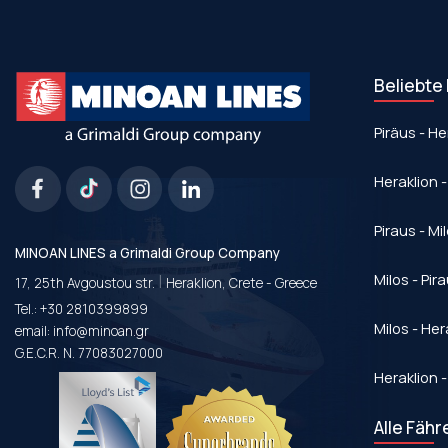
Beliebte
Piräus - He
Heraklion -
Piraus - Mi
MINOAN LINES a Grimaldi Group Company
|
Milos - Pir
17, 25th Avgoustou str.
Heraklion, Crete - Greece
Tel.:
+30 2810399899
Milos - Her
email:
info@minoan.gr
G.E.C.R. N. 77083027000
Heraklion -
Alle Fähr