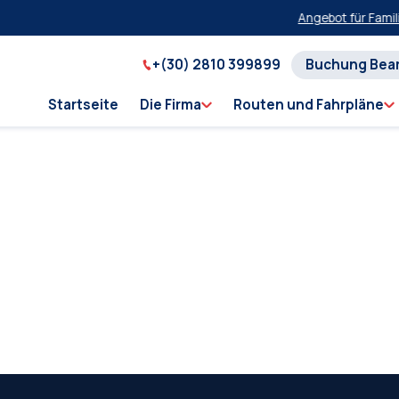
Angebot für Famili
+(30) 2810 399899
Buchung Bea
Startseite
Die Firma
Routen und Fahrpläne