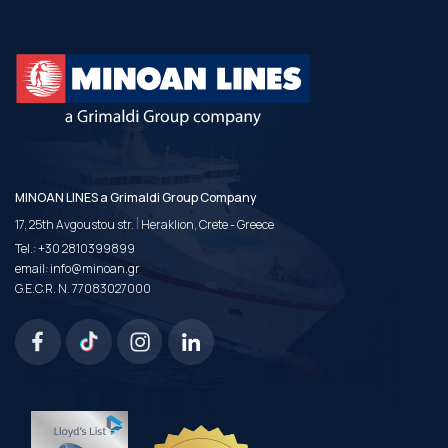
MINOAN LINES a Grimaldi Group Company
|
17, 25th Avgoustou str.
Heraklion, Crete - Greece
Tel.:
+30 2810399899
email:
info@minoan.gr
G.E.C.R. N. 77083027000