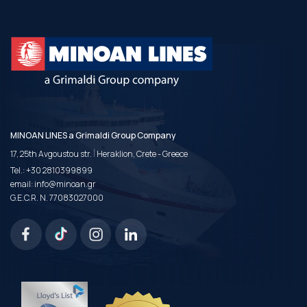
MINOAN LINES a Grimaldi Group Company
|
17, 25th Avgoustou str.
Heraklion, Crete - Greece
Tel.:
+30 2810399899
email:
info@minoan.gr
G.E.C.R. N. 77083027000