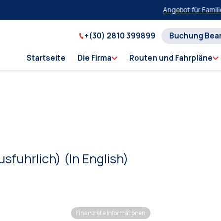
Angebot für Familie
+(30) 2810 399899
Buchung Bea
Startseite
Die Firma
Routen und Fahrpläne
sfuhrlich) (In English)
Finanzielle Informationen