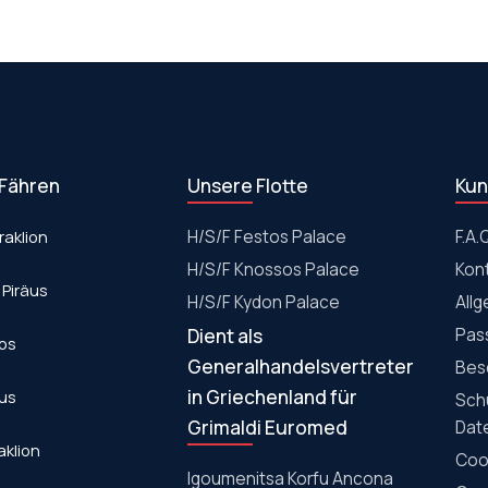
 Fähren
Unsere Flotte
Kun
raklion
Η/S/F Festos Palace
F.A.
H/S/F Knossos Palace
Kon
 Piräus
Η/S/F Kydon Palace
All
Dient als
Pas
los
Generalhandelsvertreter
Bes
in Griechenland für
aus
Sch
Grimaldi Euromed
Dat
aklion
Cook
Igoumenitsa Korfu Ancona