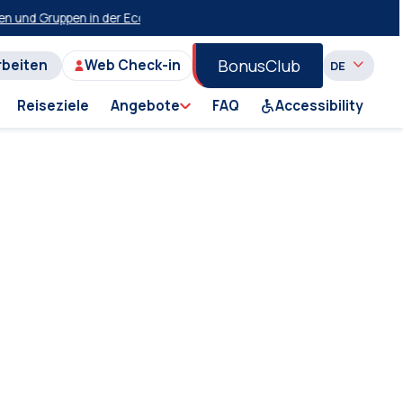
n und Gruppen in der Economy-Klasse auf der Strecke Piraeus-Milos-Pi
BonusClub
rbeiten
Web Check-in
Reiseziele
Angebote
FAQ
Accessibility