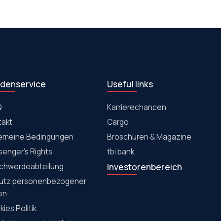
denservice
Useful links
Q
Karrierechancen
takt
Cargo
gemeine Bedingungen
Broschüren & Magazine
senger's Rights
tbi bank
chwerdeabteilung
Investorenbereich
utz personenbezogener
en
ies Politik