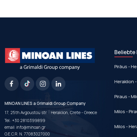
Beliebte
Piräus - He
Heraklion -
Piraus - Mi
MINOAN LINES a Grimaldi Group Company
|
Milos - Pir
17, 25th Avgoustou str.
Heraklion, Crete - Greece
Tel.:
+30 2810399899
Milos - Her
email:
info@minoan.gr
G.E.C.R. N. 77083027000