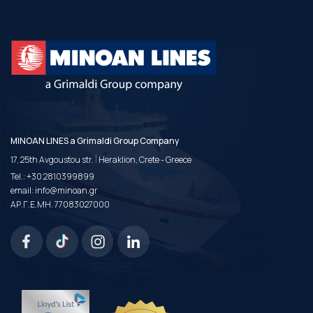
MINOAN LINES a Grimaldi Group Company
|
17, 25th Avgoustou str.
Heraklion, Crete - Greece
Tel.:
+30 2810399899
email:
info@minoan.gr
ΑΡ.Γ.Ε.ΜΗ. 77083027000