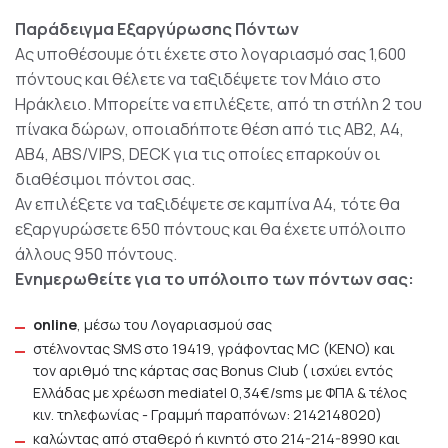
Παράδειγμα Εξαργύρωσης Πόντων
Ας υποθέσουμε ότι έχετε στο λογαριασμό σας 1,600
πόντους και θέλετε να ταξιδέψετε τον Μάιο στο
Ηράκλειο. Μπορείτε να επιλέξετε, από τη στήλη 2 του
πίνακα δώρων, οποιαδήποτε θέση από τις ΑΒ2, Α4,
ΑΒ4, ABS/VIPS, DECK για τις οποίες επαρκούν οι
διαθέσιμοι πόντοι σας.
Αν επιλέξετε να ταξιδέψετε σε καμπίνα Α4, τότε θα
εξαργυρώσετε 650 πόντους και θα έχετε υπόλοιπο
άλλους 950 πόντους.
Ενημερωθείτε για το υπόλοιπο των πόντων σας:
online
, μέσω του Λογαριασμού σας
στέλνοντας SMS στο 19419, γράφοντας MC (ΚΕΝΟ) και
τον αριθμό της κάρτας σας Bonus Club ( ισχύει εντός
Ελλάδας με χρέωση mediatel 0,34€/sms με ΦΠΑ & τέλος
κιν. τηλεφωνίας - Γραμμή παραπόνων: 2142148020)
καλώντας από σταθερό ή κινητό στο 214-214-8990 και