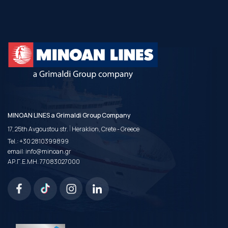
MINOAN LINES a Grimaldi Group Company
|
17, 25th Avgoustou str.
Heraklion, Crete - Greece
Tel.:
+30 2810399899
email:
info@minoan.gr
ΑΡ.Γ.Ε.ΜΗ. 77083027000