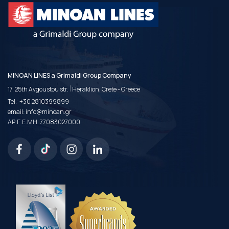
MINOAN LINES a Grimaldi Group Company
|
17, 25th Avgoustou str.
Heraklion, Crete - Greece
Tel.:
+30 2810399899
email:
info@minoan.gr
ΑΡ.Γ.Ε.ΜΗ. 77083027000