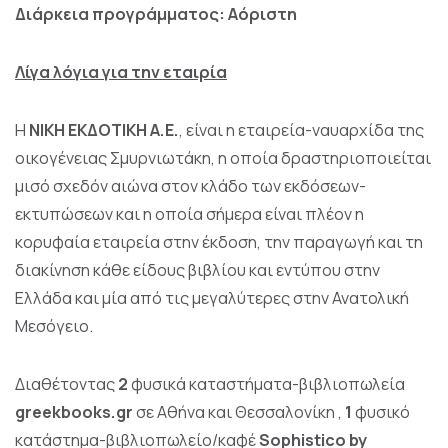
Διάρκεια προγράμματος: Αόριστη
Λίγα λόγια για την εταιρία
Η
ΝΙΚΗ ΕΚΔΟΤΙΚΗ Α.Ε.
, είναι η εταιρεία-ναυαρχίδα της
οικογένειας Σμυρνιωτάκη, η οποία δραστηριοποιείται
μισό σχεδόν αιώνα στον κλάδο των εκδόσεων-
εκτυπώσεων και η οποία σήμερα είναι πλέον η
κορυφαία εταιρεία στην έκδοση, την παραγωγή και τη
διακίνηση κάθε είδους βιβλίου και εντύπου στην
Ελλάδα και μία από τις μεγαλύτερες στην Ανατολική
Μεσόγειο.
Διαθέτοντας
2
φυσικά καταστήματα-βιβλιοπωλεία
greekbooks.gr
σε Αθήνα και Θεσσαλονίκη ,
1
φυσικό
κατάστημα-βιβλιοπωλείο/καφέ
Sophistico by