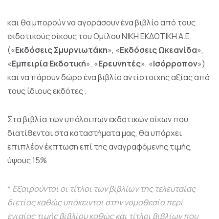
και θα μπορούν να αγοράσουν ένα βιβλίο από τους
εκδοτικούς οίκους του Ομίλου ΝΙΚΗ ΕΚΔΟΤΙΚΗ Α.Ε.
(«
Εκδόσεις Σμυρνιωτάκη
», «
Εκδόσεις Ωκεανίδα
»,
«
Εμπειρία Εκδοτική
», «
Ερευνητές
», «
Ισόρροπον
»)
και να πάρουν δώρο ένα βιβλίο αντίστοιχης αξίας από
τους ίδιους εκδότες .
Στα βιβλία των υπόλοιπων εκδοτικών οίκων που
διατίθενται στα καταστήματα μας, θα υπάρχει
επιπλέον έκπτωση επί της αναγραφόμενης τιμής,
ύψους 15%.
*
Εξαιρούνται οι τίτλοι των βιβλίων της τελευταίας
διετίας καθώς υπόκεινται στην νομοθεσία περί
ενιαίας τιμής βιβλίου καθώς και τίτλοι βιβλίων που