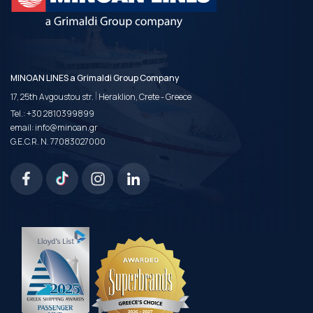
MINOAN LINES a Grimaldi Group Company
|
17, 25th Avgoustou str.
Heraklion, Crete - Greece
Tel.:
+30 2810399899
email:
info@minoan.gr
G.E.C.R. N. 77083027000