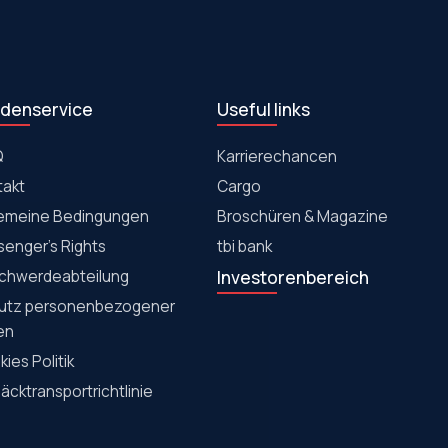
denservice
Useful links
Q
Karrierechancen
takt
Cargo
gemeine Bedingungen
Broschüren & Magazine
senger's Rights
tbi bank
chwerdeabteilung
Investorenbereich
utz personenbezogener
en
ies Politik
cktransportrichtlinie