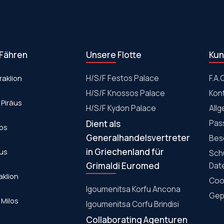
 Fähren
Unsere Flotte
Kun
raklion
Η/S/F Festos Palace
F.A.
H/S/F Knossos Palace
Kon
 Piräus
Η/S/F Kydon Palace
All
Dient als
Pas
los
Generalhandelsvertreter
Bes
in Griechenland für
aus
Sch
Grimaldi Euromed
Dat
aklion
Cook
Igoumenitsa Korfu Ancona
Gepä
 Milos
Igoumenitsa Corfu Brindisi
Collaborating Agenturen