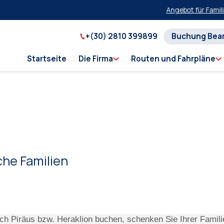
Angebot für Familien
+(30) 2810 399899
Buchung Bea
Startseite
Die Firma
Routen und Fahrpläne
che Familien
ach Piräus bzw. Heraklion buchen, schenken Sie Ihrer Famili