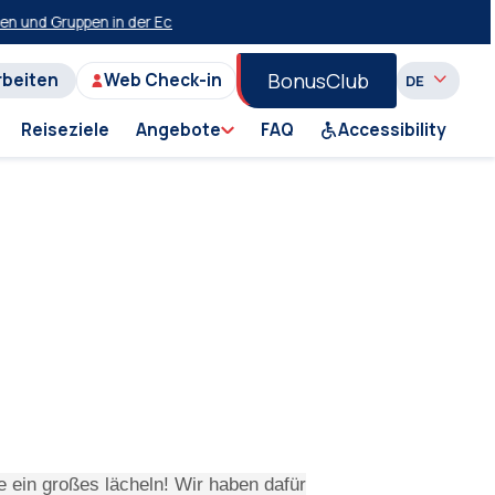
 und Gruppen in der Economy-Klasse auf der Strecke Piraeus-Milos-Pir
BonusClub
rbeiten
Web Check-in
Reiseziele
Angebote
FAQ
Accessibility
e ein großes lächeln! Wir haben dafür