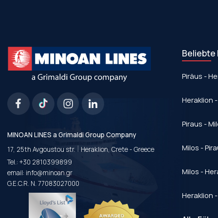
Beliebte
Piräus - He
Heraklion -
Piraus - Mi
MINOAN LINES a Grimaldi Group Company
|
Milos - Pir
17, 25th Avgoustou str.
Heraklion, Crete - Greece
Tel.:
+30 2810399899
Milos - Her
email:
info@minoan.gr
G.E.C.R. N. 77083027000
Heraklion -