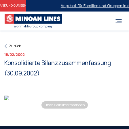
Angebot für Familien und Gruppen in 
ANKÜNDIGUNGEN
Zurück
18/02/2002
Konsolidierte Bilanzzusammenfassung
(30.09.2002)
Finanzielle Informationen