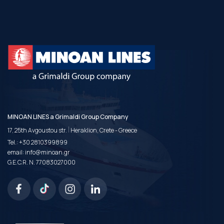
MINOAN LINES a Grimaldi Group Company
|
17, 25th Avgoustou str.
Heraklion, Crete - Greece
Tel.:
+30 2810399899
email:
info@minoan.gr
G.E.C.R. N. 77083027000