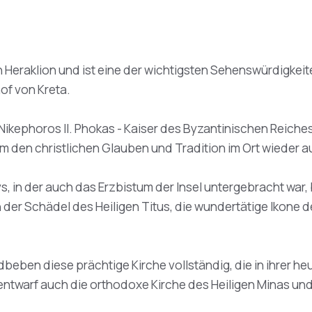
on Heraklion und ist eine der wichtigsten Sehenswürdigkei
of von Kreta.
 Nikephoros II. Phokas - Kaiser des Byzantinischen Reiche
um den christlichen Glauben und Tradition im Ort wieder a
ys, in der auch das Erzbistum der Insel untergebracht war
h der Schädel des Heiligen Titus, die wundertätige Ikone
Erdbeben diese prächtige Kirche vollständig, die in ihrer
entwarf auch die orthodoxe Kirche des Heiligen Minas und