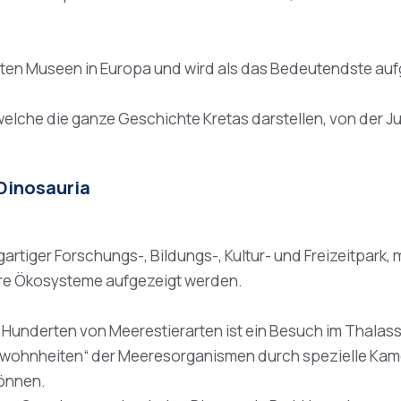
igsten Museen in Europa und wird als das Bedeutendste a
che die ganze Geschichte Kretas darstellen, von der Jun
Dinosauria
artiger Forschungs-, Bildungs-, Kultur- und Freizeitpark
ihre Ökosysteme aufgezeigt werden.
underten von Meerestierarten ist ein Besuch im Thalassok
Gewohnheiten“ der Meeresorganismen durch spezielle Ka
önnen.