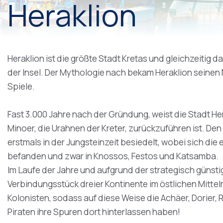
Heraklion
Heraklion ist die größte Stadt Kretas und gleichzeitig
der Insel. Der Mythologie nach bekam Heraklion seinen
Spiele.
Fast 3.000 Jahre nach der Gründung, weist die Stadt Her
Minoer, die Urahnen der Kreter, zurückzuführen ist. D
erstmals in der Jungsteinzeit besiedelt, wobei sich di
befanden und zwar in Knossos, Festos und Katsamba.
Im Laufe der Jahre und aufgrund der strategisch günsti
Verbindungsstück dreier Kontinente im östlichen Mittelme
Kolonisten, sodass auf diese Weise die Achäer, Dorier, 
Piraten ihre Spuren dort hinterlassen haben!