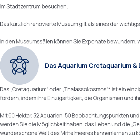
im Stadtzentrum besuchen.
Das kürzlich renovierte Museum gilt als eines der wicht
In den Museumssälen können Sie Exponate bewundern, wel
Das Aquarium Cretaquarium & 
Das „Cretaquarium“ oder „Thalassokosmos“* ist ein einzig
fördern, indem ihre Einzigartigkeit, die Organismen und 
Mit 60 Hektar, 32 Aquarien, 50 Beobachtungspunkten und H
werden Sie die Möglichkeit haben, das Leben und die „
wunderschöne Welt des Mittelmeeres kennenlernen zu k