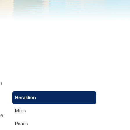
n
Heraklion
Milos
ie
Piräus