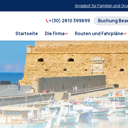
Angebot für Familien und Gruppen in
+(30) 2810 399899
Buchung Bea
Startseite
Die Firma
Routen und Fahrpläne