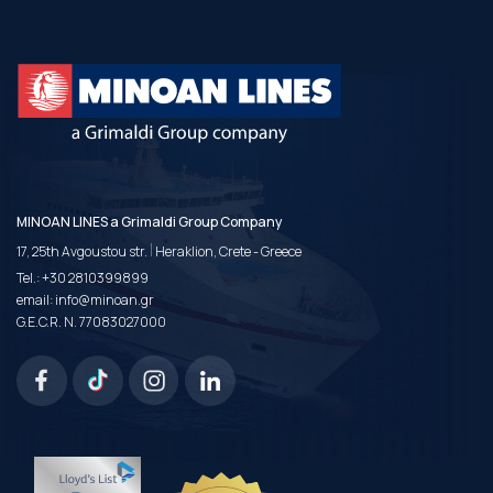
MINOAN LINES a Grimaldi Group Company
|
17, 25th Avgoustou str.
Heraklion, Crete - Greece
Tel.:
+30 2810399899
email:
info@minoan.gr
G.E.C.R. N. 77083027000