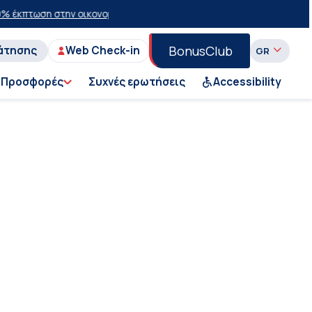
έκπτωση στην οικονομική θέση σε επιλεγμένα δρομολόγια θέρους 20
BonusClub
άτησης
Web Check-in
Προσφορές
Συχνές ερωτήσεις
Accessibility