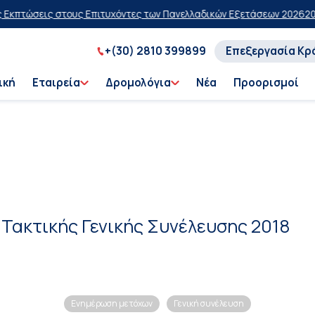
κπτώσεις στους Επιτυχόντες των Πανελλαδικών Εξετάσεων 2026
20% 
+(30) 2810 399899
Επεξεργασία Κρ
ική
Εταιρεία
Δρομολόγια
Νέα
Προορισμοί
Τακτικής Γενικής Συνέλευσης 2018
Ενημέρωση μετόχων
Γενική συνέλευση