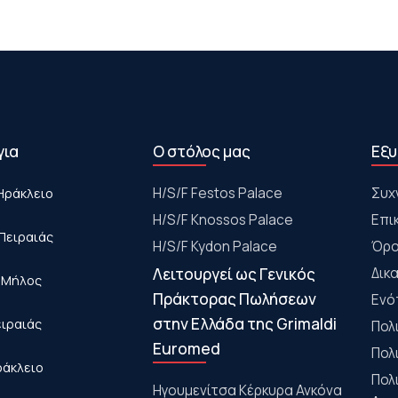
για
Ο στόλος μας
Εξυ
Ηράκλειο
Η/S/F Festos Palace
Συχ
H/S/F Knossos Palace
Επι
Πειραιάς
H/S/F Kydon Palace
Όρο
Λειτουργεί ως Γενικός
Δικ
- Μήλος
Πράκτορας Πωλήσεων
Ενό
στην Ελλάδα της Grimaldi
ειραιάς
Πολ
Euromed
Πολ
ράκλειο
Πολ
Ηγουμενίτσα Κέρκυρα Ανκόνα