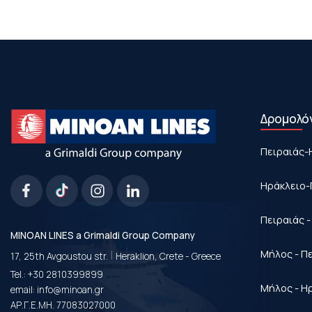
Δρομολό
Πειραιάς-
Ηράκλειο-
Πειραιάς 
MINOAN LINES a Grimaldi Group Company
|
Μήλος - Π
17, 25th Avgoustou str.
Heraklion, Crete - Greece
Tel.:
+30 2810399899
Μήλος - Η
email:
info@minoan.gr
ΑΡ.Γ.Ε.ΜΗ. 77083027000