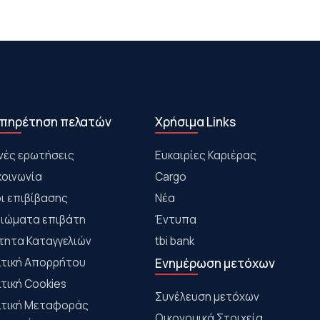
πηρέτηση πελατών
Χρήσιμα Links
νές ερωτήσεις
Ευκαιρίες Καριέρας
κοινωνία
Cargo
ι επιβίβασης
Νέα
αιώματα επιβάτη
Έντυπα
τητα Καταγγελιών
tbi bank
ιτική Απορρήτου
Ενημέρωση μετόχων
ιτική Cookies
Συνέλευση μετόχων
ιτική Μεταφοράς
Οικονομικά Στοιχεία