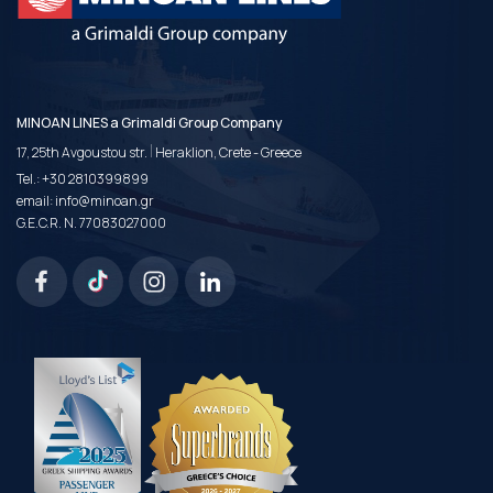
MINOAN LINES a Grimaldi Group Company
|
17, 25th Avgoustou str.
Heraklion, Crete - Greece
Tel.:
+30 2810399899
email:
info@minoan.gr
G.E.C.R. N. 77083027000