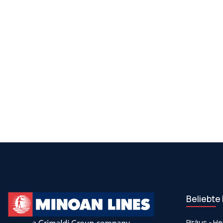
Beliebte
Piräus - He