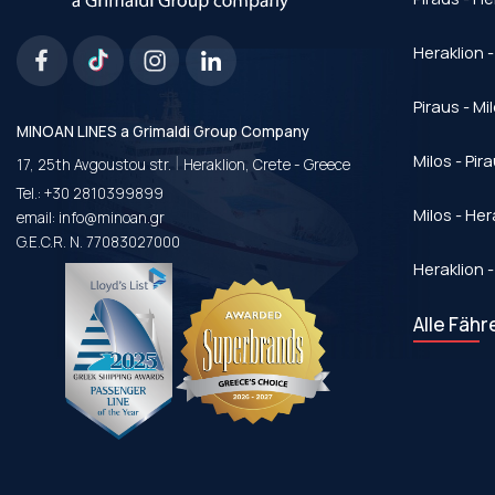
Heraklion -
Piraus - Mi
MINOAN LINES a Grimaldi Group Company
|
Milos - Pir
17, 25th Avgoustou str.
Heraklion, Crete - Greece
Tel.:
+30 2810399899
Milos - Her
email:
info@minoan.gr
G.E.C.R. N. 77083027000
Heraklion -
Alle Fähr