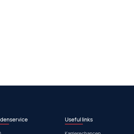
denservice
Useful links
Q
Karrierechancen