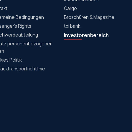
takt
Cargo
gemeine Bedingungen
Broschüren & Magazine
senger's Rights
tbi bank
chwerdeabteilung
Investorenbereich
utz personenbezogener
en
ies Politik
cktransportrichtlinie