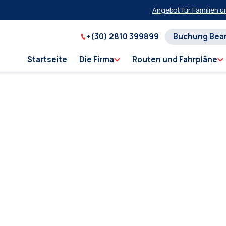
Angebot für Familien und 
+(30) 2810 399899
Buchung Bea
Startseite
Die Firma
Routen und Fahrpläne