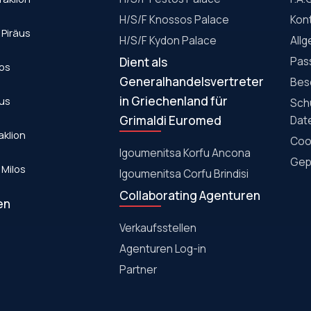
H/S/F Knossos Palace
Kon
 Piräus
Η/S/F Kydon Palace
All
Dient als
Pas
los
Generalhandelsvertreter
Bes
in Griechenland für
aus
Sch
Grimaldi Euromed
Dat
aklion
Cook
Igoumenitsa Korfu Ancona
Gepä
 Milos
Igoumenitsa Corfu Brindisi
Collaborating Agenturen
en
Verkaufsstellen
Agenturen Log-in
Partner