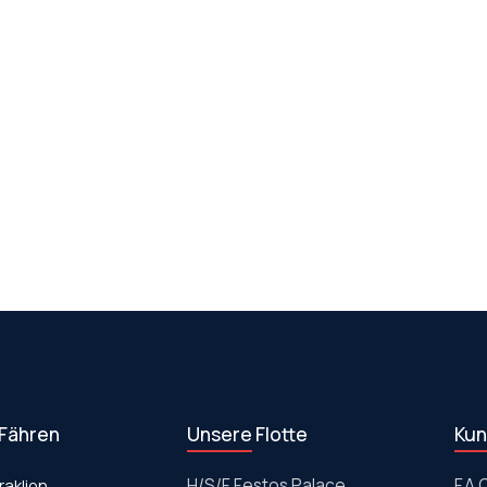
 Fähren
Unsere Flotte
Kun
raklion
Η/S/F Festos Palace
F.A.