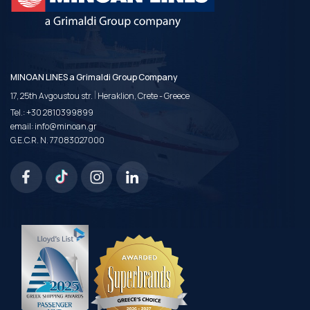
MINOAN LINES a Grimaldi Group Company
|
17, 25th Avgoustou str.
Heraklion, Crete - Greece
Tel.:
+30 2810399899
email:
info@minoan.gr
G.E.C.R. N. 77083027000