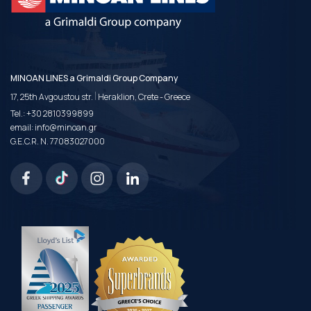
MINOAN LINES a Grimaldi Group Company
|
17, 25th Avgoustou str.
Heraklion, Crete - Greece
Tel.:
+30 2810399899
email:
info@minoan.gr
G.E.C.R. N. 77083027000