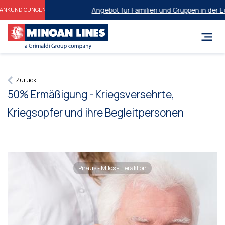
Angebot für Familien und Gruppen in der Ec
ANKÜNDIGUNGEN
Zurück
50% Ermäßigung - Kriegsversehrte,
Kriegsopfer und ihre Begleitpersonen
Piräus - Milos - Heraklion