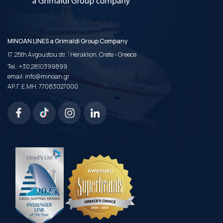
MINOAN LINES a Grimaldi Group Company
|
17, 25th Avgoustou str.
Heraklion, Crete - Greece
Tel.:
+30 2810399899
email:
info@minoan.gr
ΑΡ.Γ.Ε.ΜΗ. 77083027000