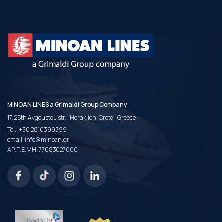
MINOAN LINES a Grimaldi Group Company
|
17, 25th Avgoustou str.
Heraklion, Crete - Greece
Tel.:
+30 2810399899
email:
info@minoan.gr
ΑΡ.Γ.Ε.ΜΗ. 77083027000