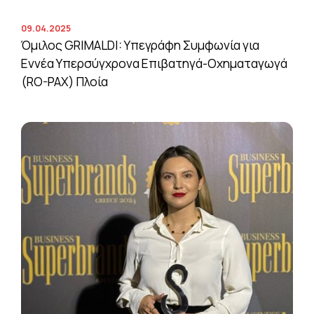
09.04.2025
Όμιλος GRIMALDI: Υπεγράφη Συμφωνία για
Εννέα Υπερσύγχρονα Επιβατηγά-Οχηματαγωγά
(RO-PAX) Πλοία