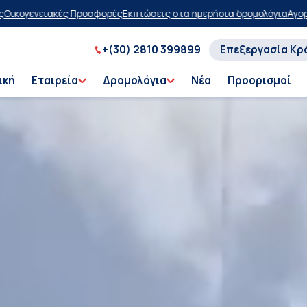
σεις στα ημερήσια δρομολόγια
Αγοράστε τώρα, πληρώστε αργότερα μ
+(30) 2810 399899
Επεξεργασία Κρ
ική
Εταιρεία
Δρομολόγια
Νέα
Προορισμοί