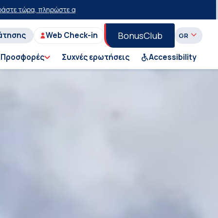
ε έκπτωση 15 ευρώ!
50% έκπτωση στο εισιτήριο του Ι.Χ. στη Γραμμή 
BonusClub
άτησης
Web Check-in
Προσφορές
Συχνές ερωτήσεις
Accessibility