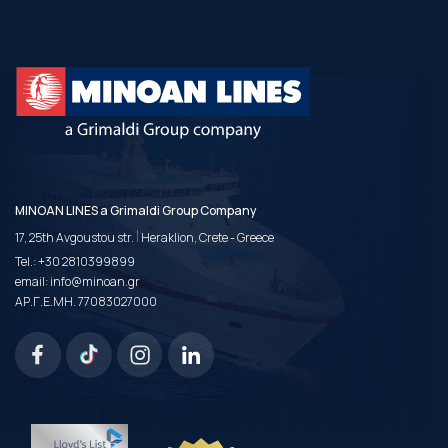
MINOAN LINES a Grimaldi Group Company
|
17, 25th Avgoustou str.
Heraklion, Crete - Greece
Tel.:
+30 2810399899
email:
info@minoan.gr
ΑΡ.Γ.Ε.ΜΗ. 77083027000