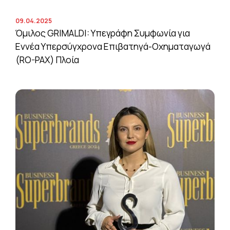
09.04.2025
Όμιλος GRIMALDI: Υπεγράφη Συμφωνία για
Εννέα Υπερσύγχρονα Επιβατηγά-Οχηματαγωγά
(RO-PAX) Πλοία