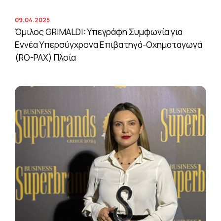
09.04.2025
Όμιλος GRIMALDI: Υπεγράφη Συμφωνία για
Εννέα Υπερσύγχρονα Επιβατηγά-Οχηματαγωγά
(RO-PAX) Πλοία