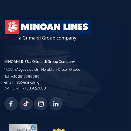
MINOAN LINES a Grimaldi Group Company
|
17, 25th Avgoustou str.
Heraklion, Crete - Greece
Tel.:
+30 2810399899
email:
info@minoan.gr
ΑΡ.Γ.Ε.ΜΗ. 77083027000