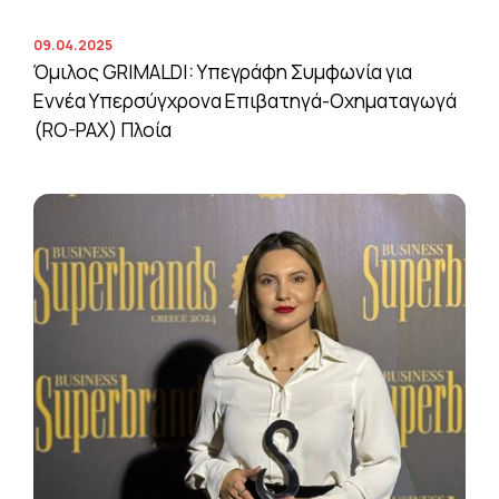
09.04.2025
Όμιλος GRIMALDI: Υπεγράφη Συμφωνία για
Εννέα Υπερσύγχρονα Επιβατηγά-Οχηματαγωγά
(RO-PAX) Πλοία