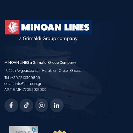
MINOAN LINES a Grimaldi Group Company
|
17, 25th Avgoustou str.
Heraklion, Crete - Greece
Tel.:
+30 2810399899
email:
info@minoan.gr
ΑΡ.Γ.Ε.ΜΗ. 77083027000