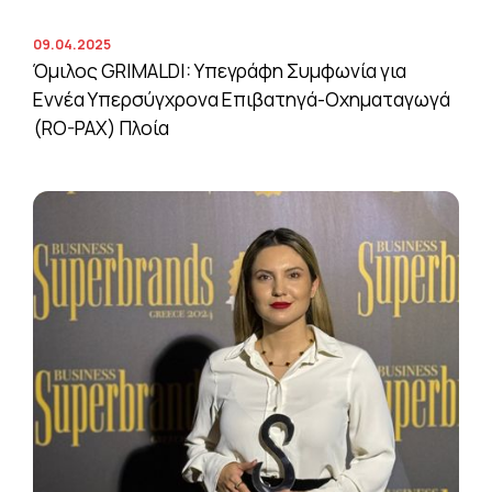
09.04.2025
Όμιλος GRIMALDI: Υπεγράφη Συμφωνία για
Εννέα Υπερσύγχρονα Επιβατηγά-Οχηματαγωγά
(RO-PAX) Πλοία