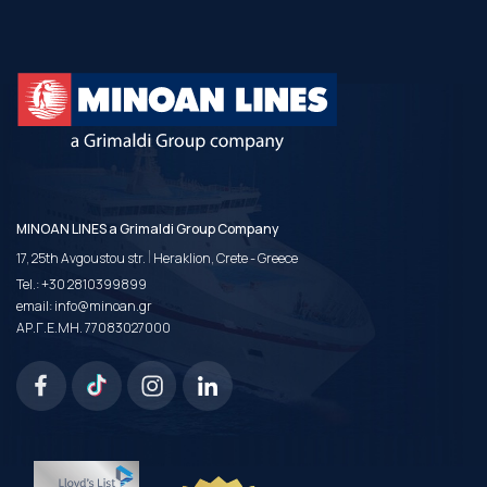
MINOAN LINES a Grimaldi Group Company
|
17, 25th Avgoustou str.
Heraklion, Crete - Greece
Tel.:
+30 2810399899
email:
info@minoan.gr
ΑΡ.Γ.Ε.ΜΗ. 77083027000