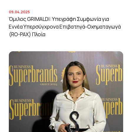
09.04.2025
Όμιλος GRIMALDI: Υπεγράφη Συμφωνία για
Εννέα Υπερσύγχρονα Επιβατηγά-Οχηματαγωγά
(RO-PAX) Πλοία