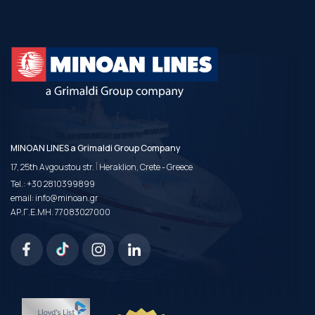
MINOAN LINES a Grimaldi Group Company
|
17, 25th Avgoustou str.
Heraklion, Crete - Greece
Tel.:
+30 2810399899
email:
info@minoan.gr
ΑΡ.Γ.Ε.ΜΗ. 77083027000